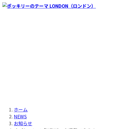
コ
ナ
ン
ビ
テ
ゲ
ン
ー
ツ
シ
へ
ョ
ス
ン
キ
に
ッ
移
プ
動
ホーム
NEWS
お知らせ