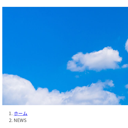
コ
ナ
ン
ビ
テ
ゲ
ン
ー
ツ
シ
へ
ョ
ス
ン
キ
に
ッ
移
プ
動
ホーム
NEWS